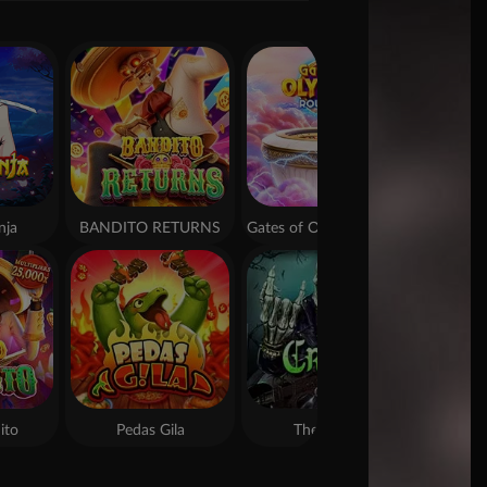
nja
BANDITO RETURNS
Gates of Olympus Roulette
ito
Pedas Gila
The Crypt
Color 