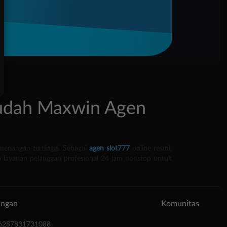
Mudah Maxwin Agen
emenangan tertinggi. Sebagai
agen slot777
online resmi,
ta layanan pelanggan profesional 24 jam nonstop untuk
ngan
Komunitas
6287831731088