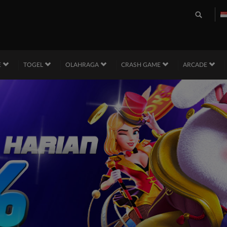
E
TOGEL
OLAHRAGA
CRASH GAME
ARCADE