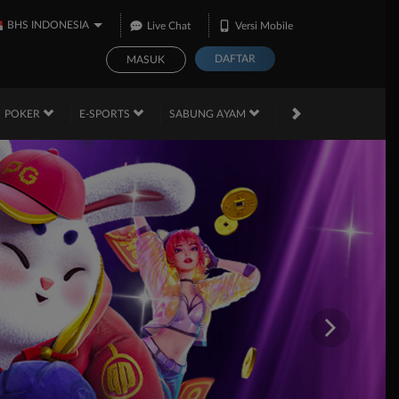
BHS INDONESIA
Live Chat
Versi Mobile
DAFTAR
MASUK
PROMOSI
POKER
E-SPORTS
SABUNG AYAM