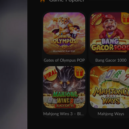
Gates of Olympus POP
Bang Gacor 1000
Mahjong Wins 3 – Black Scatter
Mahjong Ways