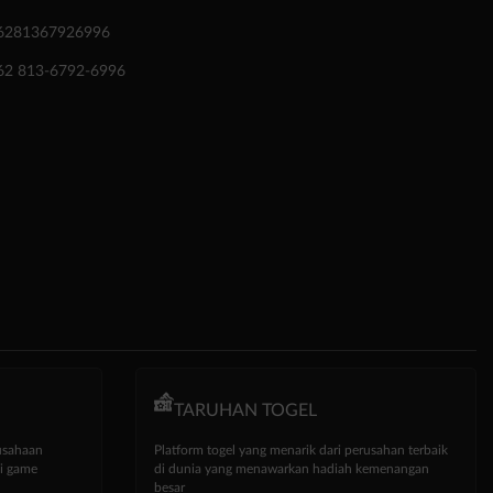
6281367926996
62 813-6792-6996
TARUHAN TOGEL
usahaan
Platform togel yang menarik dari perusahan terbaik
si game
di dunia yang menawarkan hadiah kemenangan
besar